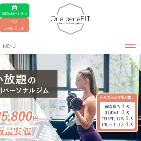
Skip to content
初回体験
申し込み
お問い合わせ
MENU
今月の入会可能人数
4
南森町店
名
3
阿波座店
名
2
谷町四丁目店
名
筋肉
4
谷町六丁目店
名