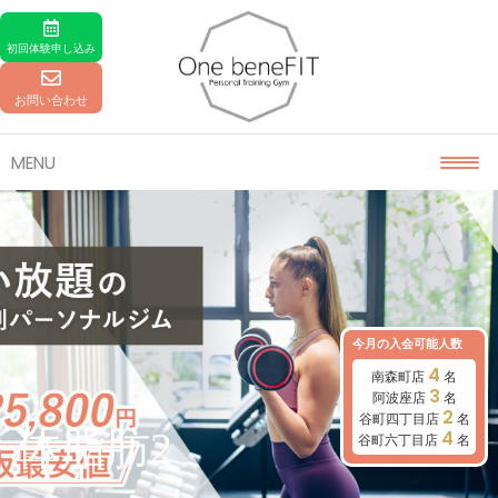
Skip to content
初回体験
申し込み
お問い合わせ
MENU
今月の入会可能人数
4
南森町店
名
3
阿波座店
名
2
谷町四丁目店
名
体脂肪2
4
谷町六丁目店
名