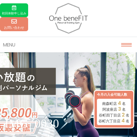
Skip to content
初回体験
申し込み
お問い合わせ
MENU
今月の入会可能人数
4
南森町店
名
3
阿波座店
名
2
谷町四丁目店
名
IMG_0030
4
谷町六丁目店
名