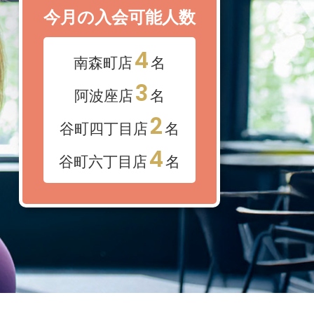
今月の入会可能人数
4
南森町店
名
3
阿波座店
名
2
谷町四丁目店
名
4
谷町六丁目店
名