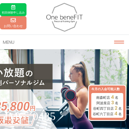
Skip to content
初回体験
申し込み
お問い合わせ
MENU
今月の入会可能人数
4
南森町店
名
3
阿波座店
名
2
谷町四丁目店
名
IMG_0485
4
谷町六丁目店
名