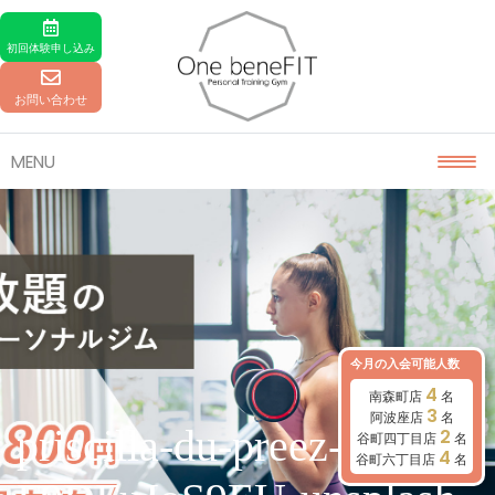
Skip to content
初回体験
申し込み
お問い合わせ
MENU
今月の入会可能人数
4
南森町店
名
3
阿波座店
名
priscilla-du-preez-
2
谷町四丁目店
名
4
谷町六丁目店
名