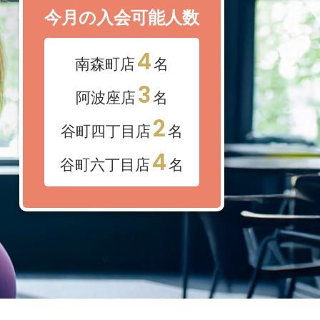
今月の入会可能人数
4
南森町店
名
3
阿波座店
名
2
谷町四丁目店
名
4
谷町六丁目店
名