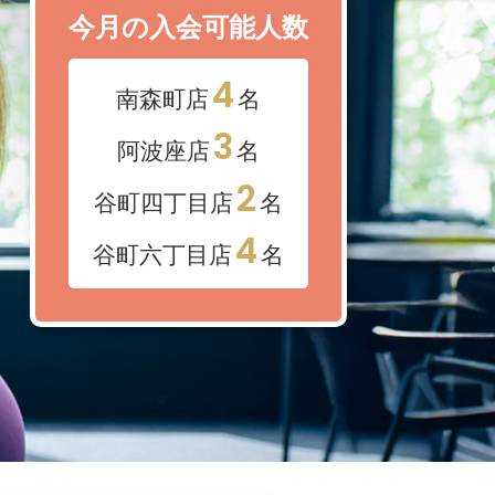
今月の入会可能人数
4
南森町店
名
3
阿波座店
名
2
谷町四丁目店
名
4
谷町六丁目店
名