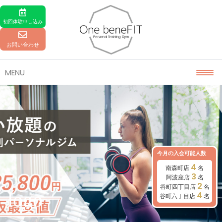
Skip to content
初回体験
申し込み
お問い合わせ
MENU
今月の入会可能人数
4
南森町店
名
3
阿波座店
名
2
谷町四丁目店
名
logo
4
谷町六丁目店
名