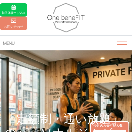
Skip to content
初回体験
申し込み
お問い合わせ
MENU
「定額制・通い放題」
今月の入会可能人数