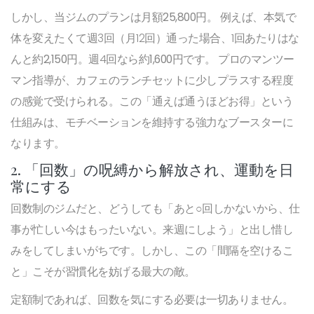
しかし、当ジムのプランは
月額25,800円
。 例えば、本気で
体を変えたくて週3回（月12回）通った場合、1回あたりはな
んと
約2,150円
。週4回なら
約1,600円
です。 プロのマンツー
マン指導が、カフェのランチセットに少しプラスする程度
の感覚で受けられる。この「通えば通うほどお得」という
仕組みは、モチベーションを維持する強力なブースターに
なります。
2. 「回数」の呪縛から解放され、運動を日
常にする
回数制のジムだと、どうしても「あと○回しかないから、仕
事が忙しい今はもったいない。来週にしよう」と出し惜し
みをしてしまいがちです。しかし、この「間隔を空けるこ
と」こそが習慣化を妨げる最大の敵。
定額制であれば、回数を気にする必要は一切ありません。