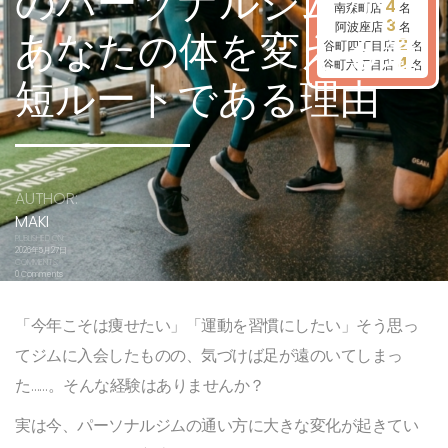
のパーソナルジムが、
4
南森町店
名
3
阿波座店
名
あなたの体を変える最
2
谷町四丁目店
名
4
谷町六丁目店
名
短ルートである理由
AUTHOR:
MAKI
PUBLISHED ON:
2026年5月27日
COMMENTS:
0 Comments
「今年こそは痩せたい」「運動を習慣にしたい」そう思っ
てジムに入会したものの、気づけば足が遠のいてしまっ
た……。そんな経験はありませんか？
実は今、パーソナルジムの通い方に大きな変化が起きてい