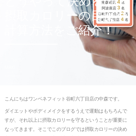
どうやって決めるの？
4
南森町店
名
3
阿波座店
名
摂取カロリーの目安や
2
谷町四丁目店
名
4
谷町六丁目店
名
計算方法をご紹介！
AUTHOR:
MAKI
PUBLISHED ON:
2025年1月16日
COMMENTS:
0 Comments
こんにちはワンベネフィット谷町六丁目店の中森です。
ダイエットやボディメイクをするうえで運動はもちろんで
すが、それ以上に摂取カロリーを守るということが重要に
なってきます。そこでこのブログでは摂取カロリーの決め