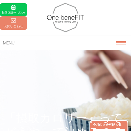
Skip to content
初回体験
申し込み
お問い合わせ
MENU
「摂取カロリー」って
今月の入会可能人数