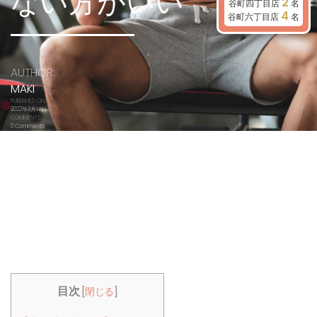
ない方がいい
2
谷町四丁目店
名
4
谷町六丁目店
名
AUTHOR:
MAKI
PUBLISHED ON:
2022年3月17日
COMMENTS:
0 Comments
目次
[
閉じる
]