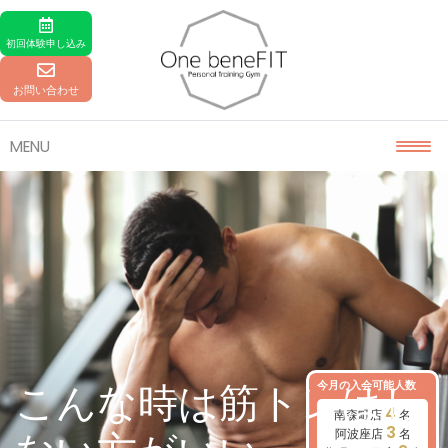
Skip to content
初回体験
申し込み
お問い合わせ
MENU
今月の入会可能人数
こんな時は筋トレはし
4
南森町店
名
3
阿波座店
名