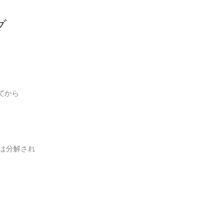
グ
てから
は分解され