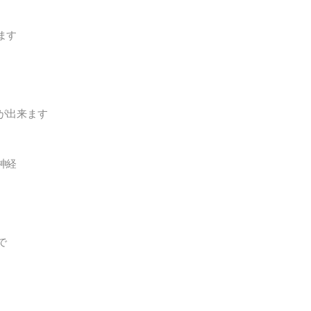
ます
、
が出来ます
神経
で