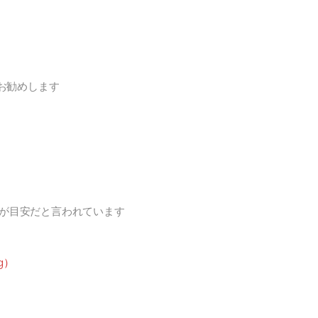
お勧めします
gが目安だと言われています
g）