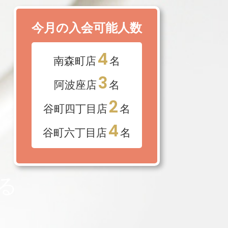
今月の入会可能人数
4
南森町店
名
3
阿波座店
名
2
谷町四丁目店
名
4
谷町六丁目店
名
る