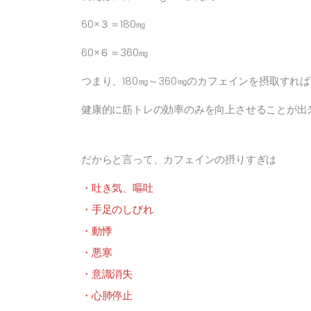
60×３＝180㎎
60×６＝360㎎
つまり、180㎎～360㎎のカフェインを摂取すれば
健康的に筋トレの効率のみを向上させることが出
だからと言って、カフェインの摂りすぎは
・吐き気、嘔吐
・手足のしびれ
・動悸
・悪寒
・意識消失
・心肺停止