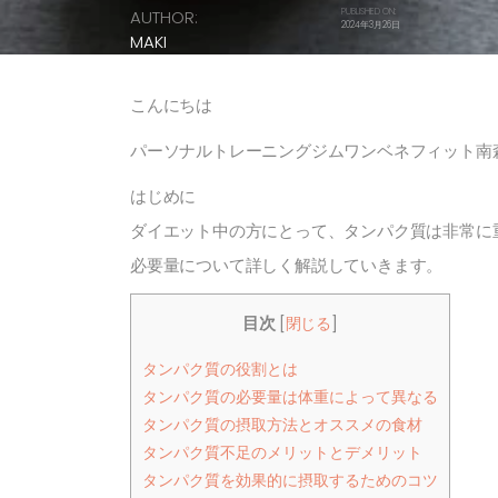
AUTHOR:
PUBLISHED ON:
2024年3月26日
MAKI
こんにちは
パーソナルトレーニングジムワンベネフィット南
はじめに
ダイエット中の方にとって、タンパク質は非常に
必要量について詳しく解説していきます。
目次
[
閉じる
]
タンパク質の役割とは
タンパク質の必要量は体重によって異なる
タンパク質の摂取方法とオススメの食材
タンパク質不足のメリットとデメリット
タンパク質を効果的に摂取するためのコツ