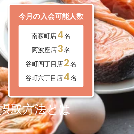
今月の入会可能人数
4
南森町店
名
3
阿波座店
名
2
谷町四丁目店
名
4
谷町六丁目店
名
摂取方法とは