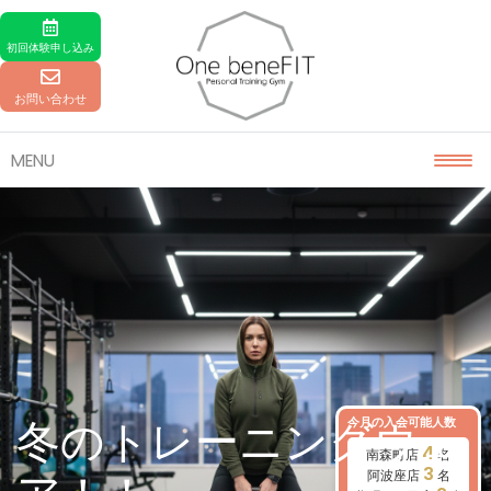
Skip to content
初回体験
申し込み
お問い合わせ
MENU
今月の入会可能人数
冬のトレーニングウェ
4
南森町店
名
3
阿波座店
名