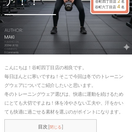
ア！！
2
谷町四丁目店
名
4
谷町六丁目店
名
AUTHOR:
MAKI
PUBLISHED ON:
2026年1月7日
COMMENTS:
0 Comments
こんにちは！谷町四丁目店の相良です。
毎日ほんとに寒いですね！そこで今回は冬でのトレーニン
グウェアについてご紹介したいと思います。
冬のトレーニングウェア選びは、快適に運動を続けるため
にとても大切ですよね！体を冷やさない工夫や、汗をかい
ても快適に過ごせる素材を選ぶのがポイントになります。
目次
[
閉じる
]