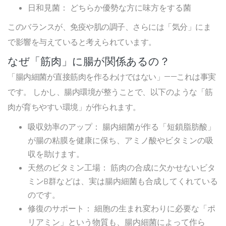
日和見菌：
どちらか優勢な方に味方をする菌
このバランスが、免疫や肌の調子、さらには「気分」にま
で影響を与えていると考えられています。
なぜ「筋肉」に腸が関係あるの？
「腸内細菌が直接筋肉を作るわけではない」——これは事実
です。 しかし、腸内環境が整うことで、以下のような「筋
肉が育ちやすい環境」が作られます。
吸収効率のアップ：
腸内細菌が作る「短鎖脂肪酸」
が腸の粘膜を健康に保ち、アミノ酸やビタミンの吸
収を助けます。
天然のビタミン工場：
筋肉の合成に欠かせないビタ
ミンB群などは、実は腸内細菌も合成してくれている
のです。
修復のサポート：
細胞の生まれ変わりに必要な「ポ
リアミン」という物質も、腸内細菌によって作ら