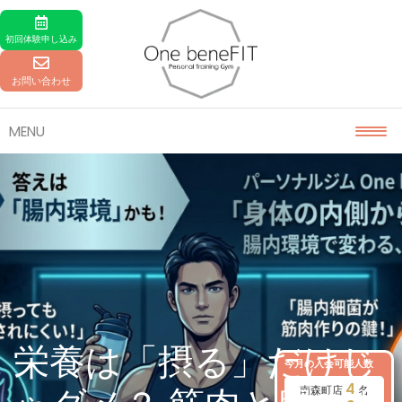
Skip to content
初回体験
申し込み
お問い合わせ
MENU
栄養は「摂る」だけじ
今月の入会可能人数
4
南森町店
名