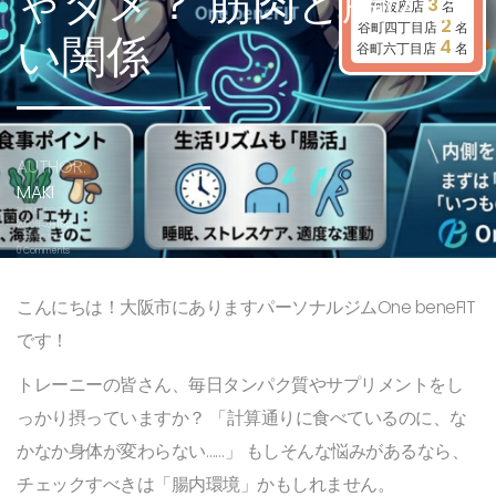
ゃダメ？ 筋肉と腸の深
3
阿波座店
名
2
谷町四丁目店
名
い関係
4
谷町六丁目店
名
AUTHOR:
MAKI
PUBLISHED ON:
2026年5月18日
COMMENTS:
0 Comments
こんにちは！大阪市にありますパーソナルジムOne beneFIT
です！
トレーニーの皆さん、毎日タンパク質やサプリメントをし
っかり摂っていますか？ 「計算通りに食べているのに、な
かなか身体が変わらない……」 もしそんな悩みがあるなら、
チェックすべきは「腸内環境」かもしれません。