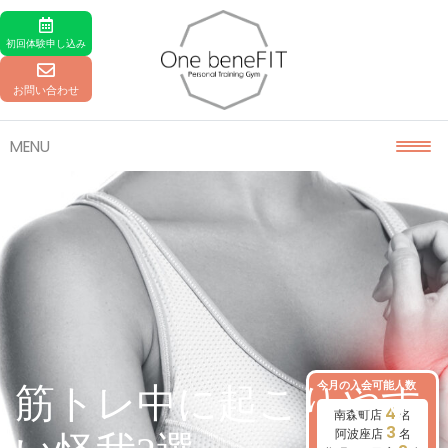
Skip to content
初回体験
申し込み
お問い合わせ
MENU
今月の入会可能人数
筋トレ中に起こりやす
4
南森町店
名
3
阿波座店
名