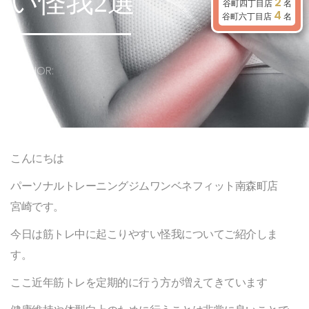
い怪我2選
2
谷町四丁目店
名
4
谷町六丁目店
名
AUTHOR:
MAKI
PUBLISHED ON:
2023年2月22日
COMMENTS:
0 Comments
こんにちは
パーソナルトレーニングジムワンベネフィット南森町店
宮崎です。
今日は筋トレ中に起こりやすい怪我についてご紹介しま
す。
ここ近年筋トレを定期的に行う方が増えてきています