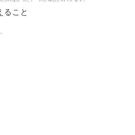
えること
す。