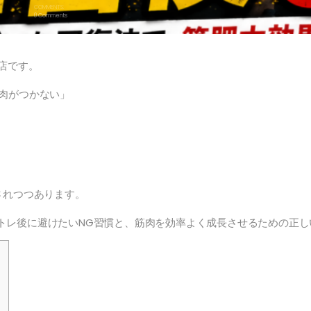
COMMENTS:
0 Comments
町店です。
筋肉がつかない」
されつつあります。
トレ後に避けたいNG習慣
と、筋肉を効率よく成長させるための正し