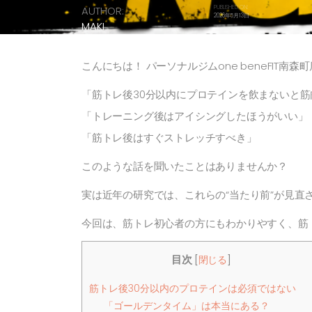
AUTHOR:
PUBLISHED ON:
2026年5月13日
MAKI
こんにちは！ パーソナルジムone beneFIT南森
「筋トレ後30分以内にプロテインを飲まないと
「トレーニング後はアイシングしたほうがいい」
「筋トレ後はすぐストレッチすべき」
このような話を聞いたことはありませんか？
実は近年の研究では、これらの“当たり前”が見直
今回は、筋トレ初心者の方にもわかりやすく、
筋
目次
[
閉じる
]
筋トレ後30分以内のプロテインは必須ではない
「ゴールデンタイム」は本当にある？