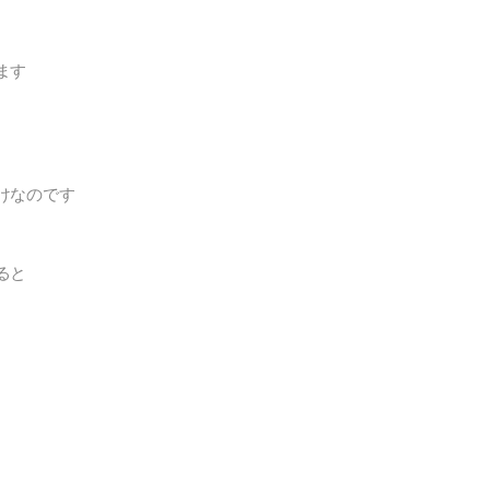
ます
けなのです
ると