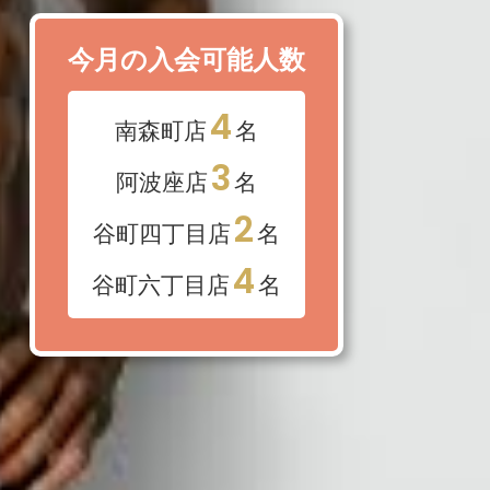
今月の入会可能人数
4
南森町店
名
3
阿波座店
名
2
谷町四丁目店
名
4
谷町六丁目店
名