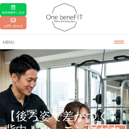
Skip to content
初回体験
申し込み
お問い合わせ
MENU
【後ろ姿で差がつく】
今月の入会可能人数