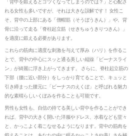
「背中を鍛えるとゴツくなってしまうのでは？」と心配さ
れる女性も多いですが、それは大きな誤解です！ 女性こ
そ、背中の上部にある「僧帽筋（そうぼうきん）」や、背
骨に沿って走る「脊柱起立筋（せきちゅうきりつきん）」
を適度に鍛える必要があります。
これらの筋肉に適度な刺激を与えて厚み（ハリ）を作るこ
とで、背中の中心にスッと通る美しい縦線「ビーナスライ
ン」
が綺麗に浮き上がってきます。 さらに、脊柱起立筋の
下部（腰に近い部分）をしっかり育てることで、キュッと
引き締まった腰元に
「ビーナスのえくぼ」と呼ばれる魅力
的な素晴らしいくぼみを作ることも可能です。
男性も女性も、自信の持てる美しい背中を作ることができ
れば、背中の大きく開いた洋服やドレス、水着なども堂々
と、かっこよく着こなせるようになります。背中の筋肉を
鍛えることは、あなたの中に眠るかっこよさや美しさを極