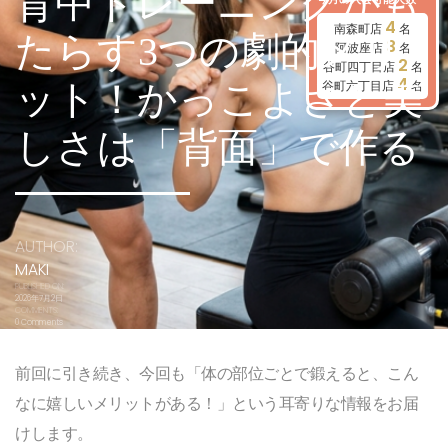
背中トレーニングがも
4
南森町店
名
たらす3つの劇的メリ
3
阿波座店
名
2
谷町四丁目店
名
4
谷町六丁目店
名
ット！かっこよさと美
しさは「背面」で作る
AUTHOR:
MAKI
PUBLISHED ON:
2026年7月2日
COMMENTS:
0 Comments
前回に引き続き、今回も「体の部位ごとで鍛えると、こん
なに嬉しいメリットがある！」という耳寄りな情報をお届
けします。