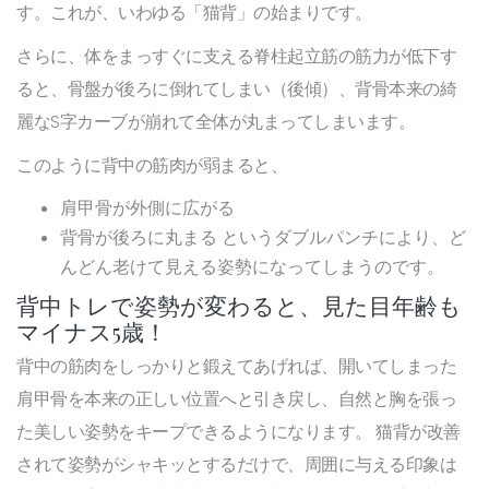
す。これが、いわゆる「猫背」の始まりです。
さらに、体をまっすぐに支える脊柱起立筋の筋力が低下す
ると、骨盤が後ろに倒れてしまい（後傾）、背骨本来の綺
麗なS字カーブが崩れて全体が丸まってしまいます。
このように背中の筋肉が弱まると、
肩甲骨が外側に広がる
背骨が後ろに丸まる
というダブルパンチにより、ど
んどん老けて見える姿勢になってしまうのです。
背中トレで姿勢が変わると、見た目年齢も
マイナス5歳！
背中の筋肉をしっかりと鍛えてあげれば、開いてしまった
肩甲骨を本来の正しい位置へと引き戻し、自然と胸を張っ
た美しい姿勢をキープできるようになります。 猫背が改善
されて姿勢がシャキッとするだけで、周囲に与える印象は