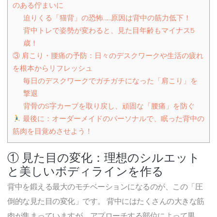
のある佇まいに
迫りくる「猫背」の恐怖……原因は背中の筋力低下！
背中トレで姿勢が変わると、見た目年齢もマイナス5
歳！
③ 肩こり・腰痛の予防：日々のデスクワークや生活の疲れ
を根本からリフレッシュ
毎日のデスクワークでガチガチになった「肩こり」を
撃退
背骨のS字カーブを取り戻し、頑固な「腰痛」を防ぐ
最後に：オーダーメイドのパーソナルで、眠った背中の
筋肉を目覚めさせよう！
① 見た目の変化：理想のシルエット
と美しいボディラインを作る
背中を鍛える最大のモチベーションになるのが、この「圧
倒的な見た目の変化」です。 背中にはたくさんの大きな筋
肉が集まっていますが、アプローチする部位によって男