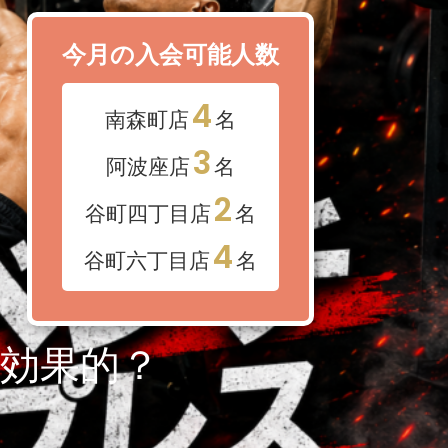
今月の入会可能人数
4
南森町店
名
3
阿波座店
名
2
谷町四丁目店
名
4
谷町六丁目店
名
効果的？