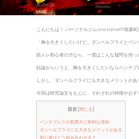
AUTHOR:
PUBLISHED ON:
2026年6月8日
MAKI
こんにちは！ パーソナルジムone beneFIT南森
「胸を大きくしたいけど、ダンベルフライとベン
筋トレ初心者の方なら、一度はこんな疑問を持っ
結論からいうと、
胸を大きくしたいならベンチプ
しかし、ダンベルフライにも大きなメリットがあ
今回は研究論文をもとに、それぞれの特徴やおす
目次
[
閉じる
]
ベンチプレスが筋肥大に有利な理由
ダンベルフライにも大きなメリットがある
初心者はどう組み合わせる？